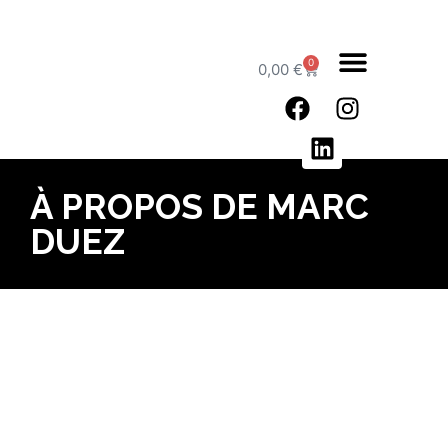
0
0,00
€
BAPTÊMES DE PISTE
MARC DUEZ
À PROPOS DE MARC
DUEZ