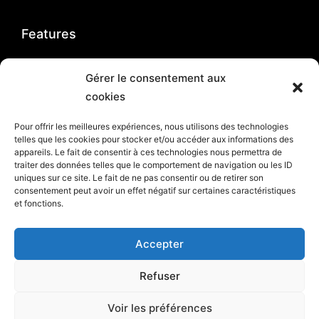
Features
Marc Duez Event
Gérer le consentement aux
Rue des Poiriers 5
cookies
5030 Gembloux
Belgium
Pour offrir les meilleures expériences, nous utilisons des technologies
info@marc-duez.be
telles que les cookies pour stocker et/ou accéder aux informations des
appareils. Le fait de consentir à ces technologies nous permettra de
traiter des données telles que le comportement de navigation ou les ID
uniques sur ce site. Le fait de ne pas consentir ou de retirer son
consentement peut avoir un effet négatif sur certaines caractéristiques
et fonctions.
Marc Duez Event 2024 © All rights Reserved. Design by
Comtoyou
Accepter
Refuser
Voir les préférences